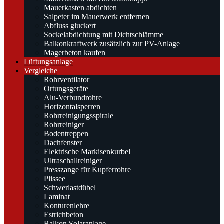
Mauerkasten abdichten
Salpeter im Mauerwerk entfernen
Abfluss gluckert
Sockelabdichtung mit Dichtschlämme
Balkonkraftwerk zusätzlich zur PV-Anlage
Magerbeton kaufen
Lüftungsanlage
Vergleiche
Rohrventilator
Ortungsgeräte
Alu-Verbundrohre
Horizontalsperren
Rohrreinigungsspirale
Rohrreiniger
Bodentreppen
Dachfenster
Elektrische Markisenkurbel
Ultraschallreiniger
Presszange für Kupferrohre
Plissee
Schwerlastdübel
Laminat
Konturenlehre
Estrichbeton
Balkon Solaranlage