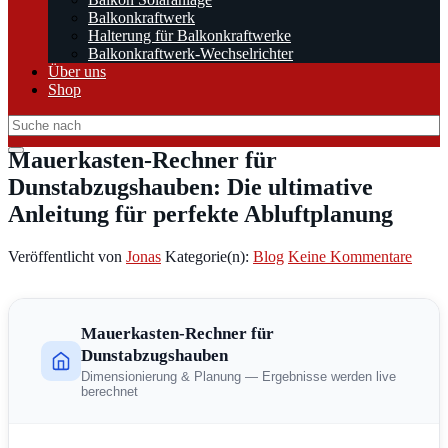
Balkonkraftwerk
Halterung für Balkonkraftwerke
Balkonkraftwerk-Wechselrichter
Über uns
Shop
Mauerkasten-Rechner für
Dunstabzugshauben: Die ultimative
Anleitung für perfekte Abluftplanung
Veröffentlicht von
Jonas
Kategorie(n):
Blog
Keine Kommentare
Mauerkasten-Rechner für
Dunstabzugshauben
Dimensionierung & Planung — Ergebnisse werden live
berechnet