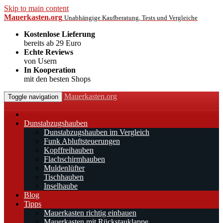
Skip to main content
Mauerkasten.org
Unabhängige Kaufberatung, Tests und Vergleiche
Kostenlose Lieferung
bereits ab 29 Euro
Echte Reviews
von Usern
In Kooperation
mit den besten Shops
Mauerkasten.org
Toggle navigation
Dunstabzugshauben
Dunstabzugshauben im Vergleich
Funk Abluftsteuerungen
Kopffreihauben
Flachschirmhauben
Muldenlüfter
Tischhauben
Inselhaube
Blog
Tipps
Mauerkasten richtig einbauen
Mauerkasten mit Rückstauklappe