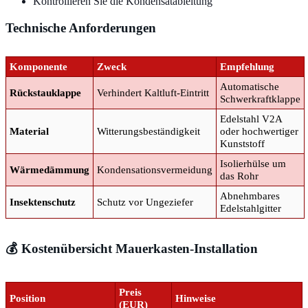
Kontrollieren Sie die Kondensatableitung
Technische Anforderungen
Komponente
Zweck
Empfehlung
Automatische
Rückstauklappe
Verhindert Kaltluft-Eintritt
Schwerkraftklappe
Edelstahl V2A
Material
Witterungsbeständigkeit
oder hochwertiger
Kunststoff
Isolierhülse um
Wärmedämmung
Kondensationsvermeidung
das Rohr
Abnehmbares
Insektenschutz
Schutz vor Ungeziefer
Edelstahlgitter
💰 Kostenübersicht Mauerkasten-Installation
Preis
Position
Hinweise
(EUR)