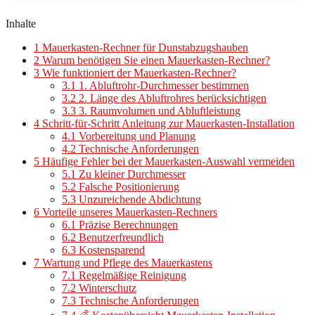
Inhalte
1
Mauerkasten-Rechner für Dunstabzugshauben
2
Warum benötigen Sie einen Mauerkasten-Rechner?
3
Wie funktioniert der Mauerkasten-Rechner?
3.1
1. Abluftrohr-Durchmesser bestimmen
3.2
2. Länge des Abluftrohres berücksichtigen
3.3
3. Raumvolumen und Abluftleistung
4
Schritt-für-Schritt Anleitung zur Mauerkasten-Installation
4.1
Vorbereitung und Planung
4.2
Technische Anforderungen
5
Häufige Fehler bei der Mauerkasten-Auswahl vermeiden
5.1
Zu kleiner Durchmesser
5.2
Falsche Positionierung
5.3
Unzureichende Abdichtung
6
Vorteile unseres Mauerkasten-Rechners
6.1
Präzise Berechnungen
6.2
Benutzerfreundlich
6.3
Kostensparend
7
Wartung und Pflege des Mauerkastens
7.1
Regelmäßige Reinigung
7.2
Winterschutz
7.3
Technische Anforderungen