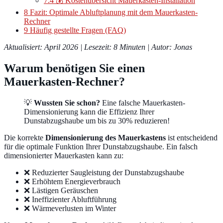
7.4
💰 Kostenübersicht Mauerkasten-Installation
8
Fazit: Optimale Abluftplanung mit dem Mauerkasten-
Rechner
9
Häufig gestellte Fragen (FAQ)
Aktualisiert: April 2026 | Lesezeit: 8 Minuten | Autor: Jonas
Warum benötigen Sie einen
Mauerkasten-Rechner?
💡
Wussten Sie schon?
Eine falsche Mauerkasten-
Dimensionierung kann die Effizienz Ihrer
Dunstabzugshaube um bis zu 30% reduzieren!
Die korrekte
Dimensionierung des Mauerkastens
ist entscheidend
für die optimale Funktion Ihrer Dunstabzugshaube. Ein falsch
dimensionierter Mauerkasten kann zu:
❌ Reduzierter Saugleistung der Dunstabzugshaube
❌ Erhöhtem Energieverbrauch
❌ Lästigen Geräuschen
❌ Ineffizienter Abluftführung
❌ Wärmeverlusten im Winter