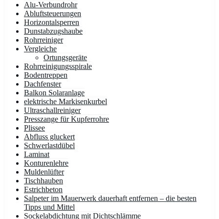
Alu-Verbundrohr
Abluftsteuerungen
Horizontalsperren
Dunstabzugshaube
Rohrreiniger
Vergleiche
Ortungsgeräte
Rohrreinigungsspirale
Bodentreppen
Dachfenster
Balkon Solaranlage
elektrische Markisenkurbel
Ultraschallreiniger
Presszange für Kupferrohre
Plissee
Abfluss gluckert
Schwerlastdübel
Laminat
Konturenlehre
Muldenlüfter
Tischhauben
Estrichbeton
Salpeter im Mauerwerk dauerhaft entfernen – die besten
Tipps und Mittel
Sockelabdichtung mit Dichtschlämme