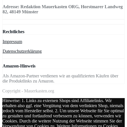
Adresse: Redaktion Mauerkasten ORG, Horstmarer Landweg
82, 48149 Münster
Rechtliches
Impressum
Datenschutzerklärung
Amazon-Hinweis
Als Amazon-Partner verdienen wir an qualifizierten Käufen über
die Produktlinks zu Amazon.
Copyright - Mauerkasten.org
Hinweise: 1. Links zu externen Shops sind Affiliatelinks. Wir
erhalten also ggf. eine Vergütung von dem verlinkten Shop, niemals
jedoch vom Hersteller selbst. 2. Um unsere Webseite für Sie optimal
zu gestalten und fortlaufend verbessern zu können, verwenden wir
Cookies. Durch die weitere Nutzung der Webseite stimmen Sie der
Verwendung von Cookies zu. Weitere Informationen zu Cookies