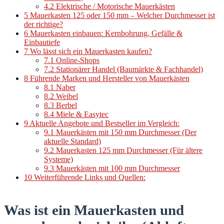
4.2
Elektrische / Motorische Mauerkästen
5
Mauerkasten 125 oder 150 mm – Welcher Durchmesser ist
der richtige?
6
Mauerkasten einbauen: Kernbohrung, Gefälle &
Einbautiefe
7
Wo lässt sich ein Mauerkasten kaufen?
7.1
Online-Shops
7.2
Stationärer Handel (Baumärkte & Fachhandel)
8
Führende Marken und Hersteller von Mauerkästen
8.1
Naber
8.2
Weibel
8.3
Berbel
8.4
Miele & Easytec
9
Aktuelle Angebote und Bestseller im Vergleich:
9.1
Mauerkästen mit 150 mm Durchmesser (Der
aktuelle Standard)
9.2
Mauerkasten 125 mm Durchmesser (Für ältere
Systeme)
9.3
Mauerkästen mit 100 mm Durchmesser
10
Weiterführende Links und Quellen:
Was ist ein Mauerkasten und