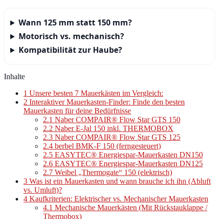
Wann 125 mm statt 150 mm?
Motorisch vs. mechanisch?
Kompatibilität zur Haube?
Inhalte
1
Unsere besten 7 Mauerkästen im Vergleich:
2
Interaktiver Mauerkasten-Finder: Finde den besten
Mauerkasten für deine Bedürfnisse
2.1
Naber COMPAIR® Flow Star GTS 150
2.2
Naber E‑Jal 150 inkl. THERMOBOX
2.3
Naber COMPAIR® Flow Star GTS 125
2.4
berbel BMK‑F 150 (ferngesteuert)
2.5
EASYTEC® Energiespar‑Mauerkasten DN150
2.6
EASYTEC® Energiespar‑Mauerkasten DN125
2.7
Weibel „Thermogate“ 150 (elektrisch)
3
Was ist ein Mauerkasten und wann brauche ich ihn (Abluft
vs. Umluft)?
4
Kaufkriterien: Elektrischer vs. Mechanischer Mauerkasten
4.1
Mechanische Mauerkästen (Mit Rückstauklappe /
Thermobox)