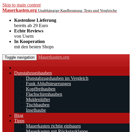
Skip to main content
Mauerkasten.org
Unabhängige Kaufberatung, Tests und Vergleiche
Kostenlose Lieferung
bereits ab 29 Euro
Echte Reviews
von Usern
In Kooperation
mit den besten Shops
Mauerkasten.org
Toggle navigation
Dunstabzugshauben
Dunstabzugshauben im Vergleich
Funk Abluftsteuerungen
Kopffreihauben
Flachschirmhauben
Muldenlüfter
Tischhauben
Inselhaube
Blog
Tipps
Mauerkasten richtig einbauen
Mauerkasten mit Rückstauklappe