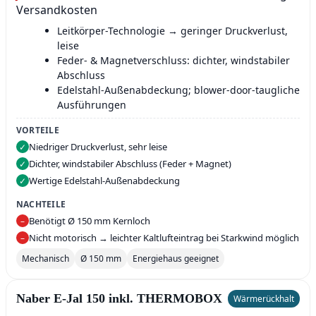
Versandkosten
Leitkörper-Technologie → geringer Druckverlust,
leise
Feder- & Magnetverschluss: dichter, windstabiler
Abschluss
Edelstahl-Außenabdeckung; blower-door-taugliche
Ausführungen
VORTEILE
Niedriger Druckverlust, sehr leise
✓
Dichter, windstabiler Abschluss (Feder + Magnet)
✓
Wertige Edelstahl-Außenabdeckung
✓
NACHTEILE
Benötigt Ø 150 mm Kernloch
–
Nicht motorisch → leichter Kaltlufteintrag bei Starkwind möglich
–
Mechanisch
Ø 150 mm
Energiehaus geeignet
Naber E‑Jal 150 inkl. THERMOBOX
Wärmerückhalt