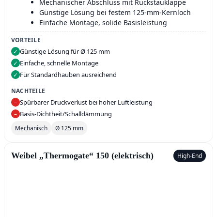
Mechanischer Abschluss mit Rückstauklappe
Günstige Lösung bei festem 125‑mm‑Kernloch
Einfache Montage, solide Basisleistung
VORTEILE
Günstige Lösung für Ø 125 mm
✓
Einfache, schnelle Montage
✓
Für Standardhauben ausreichend
✓
NACHTEILE
Spürbarer Druckverlust bei hoher Luftleistung
–
Basis‑Dichtheit/Schalldämmung
–
Mechanisch
Ø 125 mm
Weibel „Thermogate“ 150 (elektrisch)
High‑End