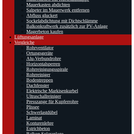
Mauerkasten abdichten
Salpeter im Mauerwerk entfernen
Abfluss gluckert
Sockelabdichtung mit Dichtschlämme
Balkonkraftwerk zusätzlich zur PV-Anlage
Magerbeton kaufen
Lüftungsanlage
Vergleiche
Rohrventilator
Ortungsgeräte
Alu-Verbundrohre
Horizontalsperren
Rohrreinigungsspirale
Rohrreiniger
Bodentreppen
Dachfenster
Elektrische Markisenkurbel
Ultraschallreiniger
Presszange für Kupferrohre
Plissee
Schwerlastdübel
Laminat
Konturenlehre
Estrichbeton
Balkon Solaranlage